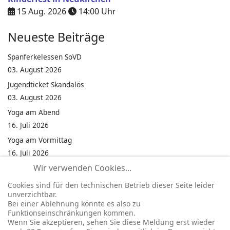
15 Aug. 2026
14:00
Uhr
Neueste Beiträge
Spanferkelessen SoVD
03. August 2026
Jugendticket Skandalös
03. August 2026
Yoga am Abend
16. Juli 2026
Yoga am Vormittag
16. Juli 2026
Wir verwenden Cookies...
Pilates am Abend
16. Juli 2026
Cookies sind für den technischen Betrieb dieser Seite leider
unverzichtbar.
Jumping Fitness Intervall
Bei einer Ablehnung könnte es also zu
16. Juli 2026
Funktionseinschränkungen kommen.
Wenn Sie akzeptieren, sehen Sie diese Meldung erst wieder
Jumping Fitness Erwachsene