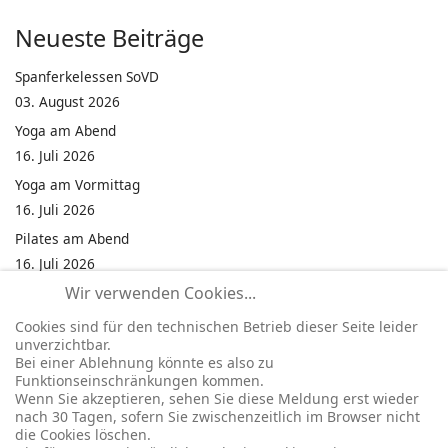
Neueste Beiträge
Spanferkelessen SoVD
03. August 2026
Yoga am Abend
16. Juli 2026
Yoga am Vormittag
16. Juli 2026
Pilates am Abend
16. Juli 2026
Wir verwenden Cookies...
Jumping Fitness Intervall
16. Juli 2026
Cookies sind für den technischen Betrieb dieser Seite leider
unverzichtbar.
Jumping Fitness Erwachsene
Bei einer Ablehnung könnte es also zu
16. Juli 2026
Funktionseinschränkungen kommen.
Wenn Sie akzeptieren, sehen Sie diese Meldung erst wieder
Kinderfest in Neukirchen
nach 30 Tagen, sofern Sie zwischenzeitlich im Browser nicht
16. Juli 2026
die Cookies löschen.