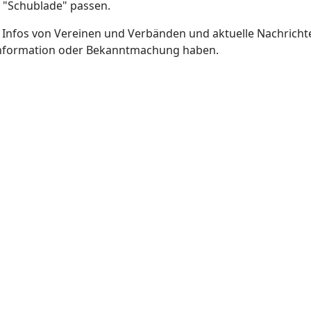
re "Schublade" passen.
 Infos von Vereinen und Verbänden und aktuelle Nachrichte
deinformation oder Bekanntmachung haben.
esucht