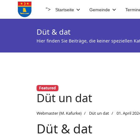
">
Startseite
Gemeinde
Termin
Düt & dat
Hier finden Sie Beiträge, die keiner speziellen 
Featured
Düt un dat
Webmaster (M. Kafurke)
Düt un dat
01. April 202
Düt & dat