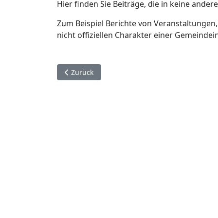
Hier finden Sie Beiträge, die in keine ande
Zum Beispiel Berichte von Veranstaltungen,
nicht offiziellen Charakter einer Gemein
Vorheriger Beitrag: Neue Ideen und Akteure g
Zurück