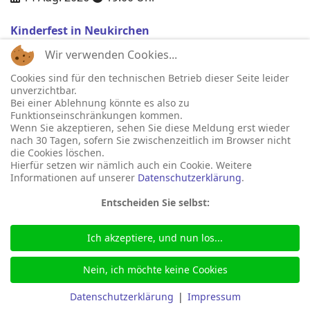
Kinderfest in Neukirchen
15 Aug. 2026
14:00
Uhr
Wir verwenden Cookies...
Neueste Beiträge
Cookies sind für den technischen Betrieb dieser Seite leider
unverzichtbar.
Bei einer Ablehnung könnte es also zu
Spanferkelessen SoVD
Funktionseinschränkungen kommen.
03. August 2026
Wenn Sie akzeptieren, sehen Sie diese Meldung erst wieder
nach 30 Tagen, sofern Sie zwischenzeitlich im Browser nicht
Yoga am Abend
die Cookies löschen.
16. Juli 2026
Hierfür setzen wir nämlich auch ein Cookie. Weitere
Informationen auf unserer
Datenschutzerklärung
.
Yoga am Vormittag
16. Juli 2026
Entscheiden Sie selbst:
Pilates am Abend
16. Juli 2026
Ich akzeptiere, und nun los...
Jumping Fitness Intervall
Nein, ich möchte keine Cookies
16. Juli 2026
Jumping Fitness Erwachsene
Datenschutzerklärung
|
Impressum