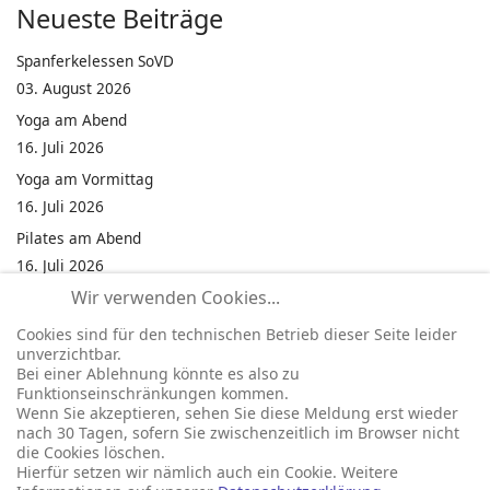
Neueste Beiträge
Spanferkelessen SoVD
03. August 2026
Yoga am Abend
16. Juli 2026
Yoga am Vormittag
16. Juli 2026
Pilates am Abend
16. Juli 2026
Wir verwenden Cookies...
Jumping Fitness Intervall
16. Juli 2026
Cookies sind für den technischen Betrieb dieser Seite leider
unverzichtbar.
Jumping Fitness Erwachsene
Bei einer Ablehnung könnte es also zu
16. Juli 2026
Funktionseinschränkungen kommen.
Wenn Sie akzeptieren, sehen Sie diese Meldung erst wieder
Kinderfest in Neukirchen
nach 30 Tagen, sofern Sie zwischenzeitlich im Browser nicht
16. Juli 2026
die Cookies löschen.
Hierfür setzen wir nämlich auch ein Cookie. Weitere