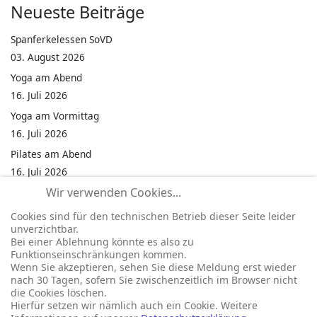
Neueste Beiträge
Spanferkelessen SoVD
03. August 2026
Yoga am Abend
16. Juli 2026
Yoga am Vormittag
16. Juli 2026
Pilates am Abend
16. Juli 2026
Wir verwenden Cookies...
Jumping Fitness Intervall
16. Juli 2026
Cookies sind für den technischen Betrieb dieser Seite leider
unverzichtbar.
Jumping Fitness Erwachsene
Bei einer Ablehnung könnte es also zu
16. Juli 2026
Funktionseinschränkungen kommen.
Wenn Sie akzeptieren, sehen Sie diese Meldung erst wieder
Kinderfest in Neukirchen
nach 30 Tagen, sofern Sie zwischenzeitlich im Browser nicht
16. Juli 2026
die Cookies löschen.
Hierfür setzen wir nämlich auch ein Cookie. Weitere