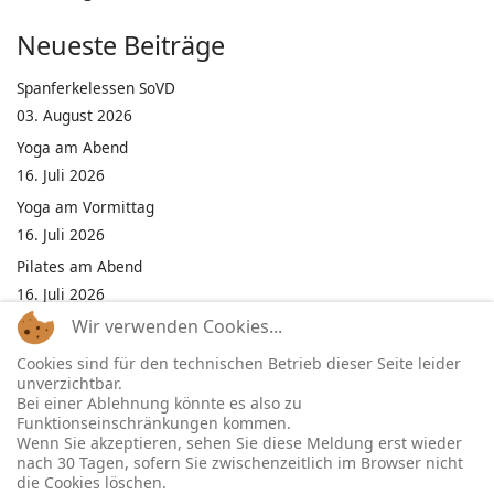
Neueste Beiträge
Spanferkelessen SoVD
03. August 2026
Yoga am Abend
16. Juli 2026
Yoga am Vormittag
16. Juli 2026
Pilates am Abend
16. Juli 2026
Wir verwenden Cookies...
Jumping Fitness Intervall
16. Juli 2026
Cookies sind für den technischen Betrieb dieser Seite leider
unverzichtbar.
Jumping Fitness Erwachsene
Bei einer Ablehnung könnte es also zu
16. Juli 2026
Funktionseinschränkungen kommen.
Wenn Sie akzeptieren, sehen Sie diese Meldung erst wieder
Kinderfest in Neukirchen
nach 30 Tagen, sofern Sie zwischenzeitlich im Browser nicht
16. Juli 2026
die Cookies löschen.