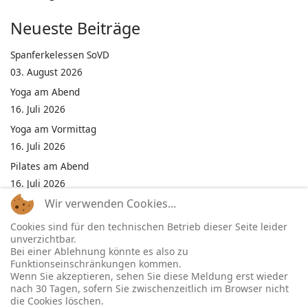
Neueste Beiträge
Spanferkelessen SoVD
03. August 2026
Yoga am Abend
16. Juli 2026
Yoga am Vormittag
16. Juli 2026
Pilates am Abend
16. Juli 2026
Wir verwenden Cookies...
Jumping Fitness Intervall
16. Juli 2026
Cookies sind für den technischen Betrieb dieser Seite leider
unverzichtbar.
Jumping Fitness Erwachsene
Bei einer Ablehnung könnte es also zu
16. Juli 2026
Funktionseinschränkungen kommen.
Wenn Sie akzeptieren, sehen Sie diese Meldung erst wieder
Kinderfest in Neukirchen
nach 30 Tagen, sofern Sie zwischenzeitlich im Browser nicht
16. Juli 2026
die Cookies löschen.