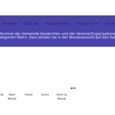
Termine
Düt & dat
Kultur/Freizeit
Tourismus
Verei
d Termine der Gemeinde Neukirchen und der Vereine/Organisation
ategorien filtern. Dazu klicken Sie in der Monatsansicht auf den 
nat
Nach
Heute
Suche
Gehe zu
Woche
Monat