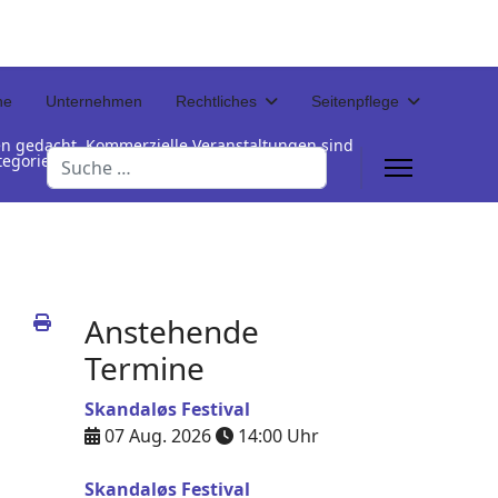
ne
Unternehmen
Rechtliches
Seitenpflege
en gedacht. Kommerzielle Veranstaltungen sind
Suchen
Kategorienamen unterhalb der Termintabelle
Anstehende
Termine
Skandaløs Festival
07 Aug. 2026
14:00
Uhr
Skandaløs Festival