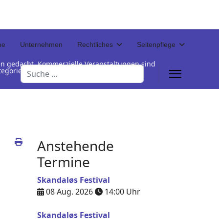
ne
Unternehmen
Rechtliches
Seitenpflege
en gedacht. Kommerzielle Veranstaltungen sind
Suchen
Kategorienamen unterhalb der Termintabelle
Anstehende
Termine
Skandaløs Festival
08 Aug. 2026
14:00
Uhr
Skandaløs Festival