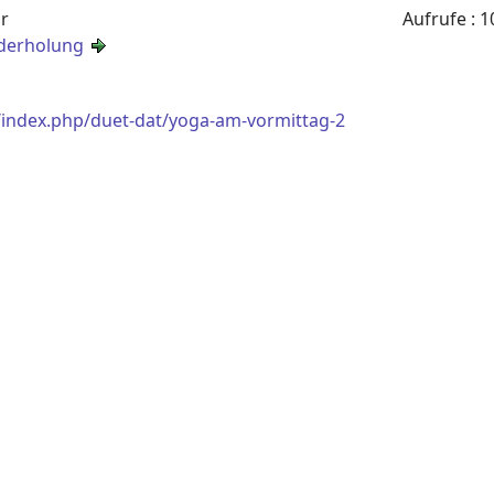
hr
Aufrufe
: 1
derholung
/index.php/duet-dat/yoga-am-vormittag-2