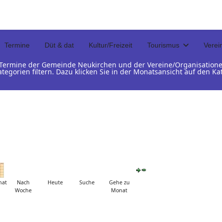
Termine
Düt & dat
Kultur/Freizeit
Tourismus
Verei
d Termine der Gemeinde Neukirchen und der Vereine/Organisation
ategorien filtern. Dazu klicken Sie in der Monatsansicht auf den 
nat
Nach
Heute
Suche
Gehe zu
Woche
Monat