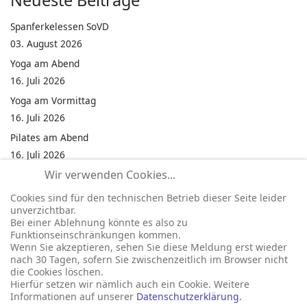
Neueste Beiträge
Spanferkelessen SoVD
03. August 2026
Yoga am Abend
16. Juli 2026
Yoga am Vormittag
16. Juli 2026
Pilates am Abend
16. Juli 2026
Wir verwenden Cookies...
Jumping Fitness Intervall
16. Juli 2026
Cookies sind für den technischen Betrieb dieser Seite leider
unverzichtbar.
Jumping Fitness Erwachsene
Bei einer Ablehnung könnte es also zu
16. Juli 2026
Funktionseinschränkungen kommen.
Wenn Sie akzeptieren, sehen Sie diese Meldung erst wieder
Kinderfest in Neukirchen
nach 30 Tagen, sofern Sie zwischenzeitlich im Browser nicht
16. Juli 2026
die Cookies löschen.
Hierfür setzen wir nämlich auch ein Cookie. Weitere
Informationen auf unserer
Datenschutzerklärung
.