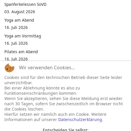
Spanferkelessen SoVD
03. August 2026
Yoga am Abend
16. Juli 2026
Yoga am Vormittag
16. Juli 2026
Pilates am Abend
16. Juli 2026
Wir verwenden Cookies...
Jumping Fitness Intervall
16. Juli 2026
Cookies sind für den technischen Betrieb dieser Seite leider
unverzichtbar.
Jumping Fitness Erwachsene
Bei einer Ablehnung könnte es also zu
16. Juli 2026
Funktionseinschränkungen kommen.
Wenn Sie akzeptieren, sehen Sie diese Meldung erst wieder
Kinderfest in Neukirchen
nach 30 Tagen, sofern Sie zwischenzeitlich im Browser nicht
16. Juli 2026
die Cookies löschen.
Hierfür setzen wir nämlich auch ein Cookie. Weitere
Informationen auf unserer
Datenschutzerklärung
.
Entscheiden Sie selbst: