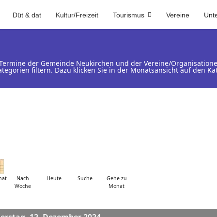
Düt & dat
Kultur/Freizeit
Tourismus
Vereine
Unt
d Termine der Gemeinde Neukirchen und der Vereine/Organisation
ategorien filtern. Dazu klicken Sie in der Monatsansicht auf den 
nat
Nach
Heute
Suche
Gehe zu
Woche
Monat