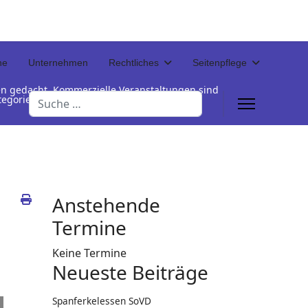
ne
Unternehmen
Rechtliches
Seitenpflege
en gedacht. Kommerzielle Veranstaltungen sind
Suchen
Kategorienamen unterhalb der Termintabelle
Anstehende
Termine
Keine Termine
Neueste Beiträge
Spanferkelessen SoVD