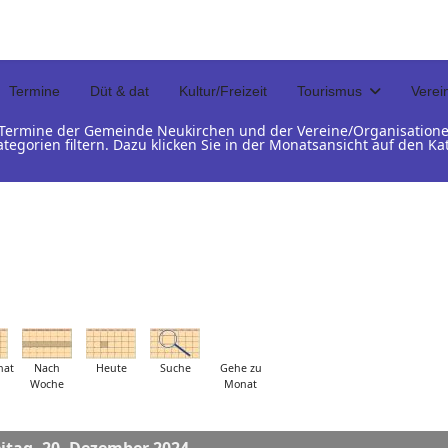
Termine
Düt & dat
Kultur/Freizeit
Tourismus
Verei
d Termine der Gemeinde Neukirchen und der Vereine/Organisation
ategorien filtern. Dazu klicken Sie in der Monatsansicht auf den 
nat
Nach
Heute
Suche
Gehe zu
Woche
Monat