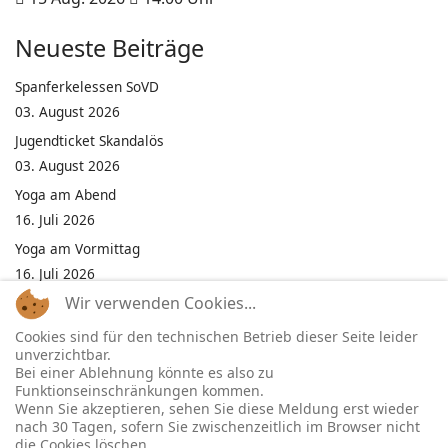
Neueste Beiträge
Spanferkelessen SoVD
03. August 2026
Jugendticket Skandalös
03. August 2026
Yoga am Abend
16. Juli 2026
Yoga am Vormittag
16. Juli 2026
Wir verwenden Cookies...
Pilates am Abend
16. Juli 2026
Cookies sind für den technischen Betrieb dieser Seite leider
unverzichtbar.
Jumping Fitness Intervall
Bei einer Ablehnung könnte es also zu
16. Juli 2026
Funktionseinschränkungen kommen.
Wenn Sie akzeptieren, sehen Sie diese Meldung erst wieder
Jumping Fitness Erwachsene
nach 30 Tagen, sofern Sie zwischenzeitlich im Browser nicht
16. Juli 2026
die Cookies löschen.