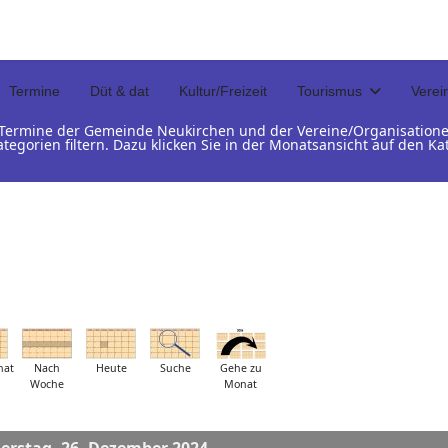
Termine
Düt & dat
Kultur/Freizeit
Tourismus
Verei
d Termine der Gemeinde Neukirchen und der Vereine/Organisation
ategorien filtern. Dazu klicken Sie in der Monatsansicht auf den 
nat
Nach
Heute
Suche
Gehe zu
Woche
Monat