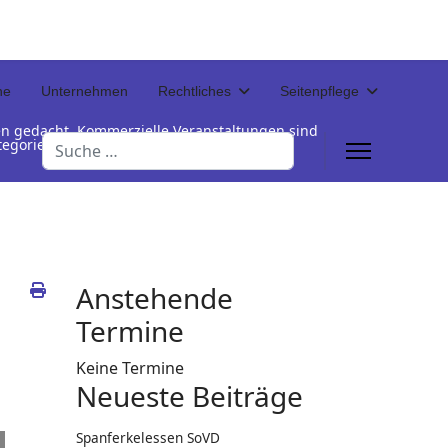
ne
Unternehmen
Rechtliches
Seitenpflege
en gedacht. Kommerzielle Veranstaltungen sind
Suchen
Kategorienamen unterhalb der Termintabelle
Anstehende
Termine
Keine Termine
Neueste Beiträge
Spanferkelessen SoVD