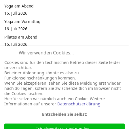
Yoga am Abend
16. Juli 2026
Yoga am Vormittag
16. Juli 2026
Pilates am Abend
16. Juli 2026
Wir verwenden Cookies...
Jumping Fitness Intervall
16. Juli 2026
Cookies sind für den technischen Betrieb dieser Seite leider
unverzichtbar.
Jumping Fitness Erwachsene
Bei einer Ablehnung könnte es also zu
16. Juli 2026
Funktionseinschränkungen kommen.
Wenn Sie akzeptieren, sehen Sie diese Meldung erst wieder
Kinderfest in Neukirchen
nach 30 Tagen, sofern Sie zwischenzeitlich im Browser nicht
16. Juli 2026
die Cookies löschen.
Hierfür setzen wir nämlich auch ein Cookie. Weitere
Informationen auf unserer
Datenschutzerklärung
.
Entscheiden Sie selbst:
Ich akzeptiere, und nun los...