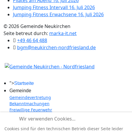
Pilates am Abend
16. Juli 2026
Jumping Fitness Intervall
16. Juli 2026
Jumping Fitness Erwachsene
16. Juli 2026
© 2026 Gemeinde Neukirchen
Seite betreut durch:
marka-it.net
+49 46 64 488
bgm@neukirchen-nordfriesland.de
">
Startseite
Gemeinde
Gemeindevertretung
Bekanntmachungen
Freiwillige Feuerwehr
Termine
Wir verwenden Cookies...
Düt & dat
Cookies sind für den technischen Betrieb dieser Seite leider
Kultur/Freizeit