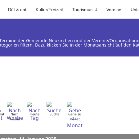
Düt & dat
Kultur/Freizeit
Tourismus
Vereine
Unt
d Termine der Gemeinde Neukirchen und der Vereine/Organisation
ategorien filtern. Dazu klicken Sie in der Monatsansicht auf den 
nat
Nach
Heute
Suche
Gehe zu
Woche
Monat