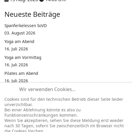
Neueste Beiträge
Spanferkelessen SoVD
03. August 2026
Yoga am Abend
16. Juli 2026
Yoga am Vormittag
16. Juli 2026
Pilates am Abend
16. Juli 2026
Wir verwenden Cookies...
Jumping Fitness Intervall
16. Juli 2026
Cookies sind für den technischen Betrieb dieser Seite leider
unverzichtbar.
Jumping Fitness Erwachsene
Bei einer Ablehnung könnte es also zu
16. Juli 2026
Funktionseinschränkungen kommen.
Wenn Sie akzeptieren, sehen Sie diese Meldung erst wieder
Kinderfest in Neukirchen
nach 30 Tagen, sofern Sie zwischenzeitlich im Browser nicht
16. Juli 2026
die Cookies löschen.