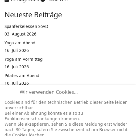
Neueste Beiträge
Spanferkelessen SoVD
03. August 2026
Yoga am Abend
16. Juli 2026
Yoga am Vormittag
16. Juli 2026
Pilates am Abend
16. Juli 2026
Wir verwenden Cookies...
Jumping Fitness Intervall
16. Juli 2026
Cookies sind für den technischen Betrieb dieser Seite leider
unverzichtbar.
Jumping Fitness Erwachsene
Bei einer Ablehnung könnte es also zu
16. Juli 2026
Funktionseinschränkungen kommen.
Wenn Sie akzeptieren, sehen Sie diese Meldung erst wieder
Kinderfest in Neukirchen
nach 30 Tagen, sofern Sie zwischenzeitlich im Browser nicht
16. Juli 2026
die Cookies löschen.