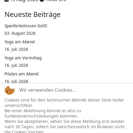
Neueste Beiträge
Spanferkelessen SoVD
03. August 2026
Yoga am Abend
16. Juli 2026
Yoga am Vormittag
16. Juli 2026
Pilates am Abend
16. Juli 2026
Wir verwenden Cookies...
Jumping Fitness Intervall
16. Juli 2026
Cookies sind für den technischen Betrieb dieser Seite leider
unverzichtbar.
Jumping Fitness Erwachsene
Bei einer Ablehnung könnte es also zu
16. Juli 2026
Funktionseinschränkungen kommen.
Wenn Sie akzeptieren, sehen Sie diese Meldung erst wieder
Kinderfest in Neukirchen
nach 30 Tagen, sofern Sie zwischenzeitlich im Browser nicht
16. Juli 2026
die Cookies löschen.