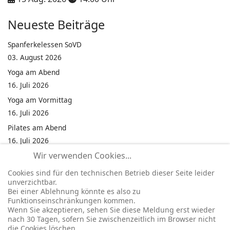
Neueste Beiträge
Spanferkelessen SoVD
03. August 2026
Yoga am Abend
16. Juli 2026
Yoga am Vormittag
16. Juli 2026
Pilates am Abend
16. Juli 2026
Wir verwenden Cookies...
Jumping Fitness Intervall
16. Juli 2026
Cookies sind für den technischen Betrieb dieser Seite leider
unverzichtbar.
Jumping Fitness Erwachsene
Bei einer Ablehnung könnte es also zu
16. Juli 2026
Funktionseinschränkungen kommen.
Wenn Sie akzeptieren, sehen Sie diese Meldung erst wieder
Kinderfest in Neukirchen
nach 30 Tagen, sofern Sie zwischenzeitlich im Browser nicht
16. Juli 2026
die Cookies löschen.