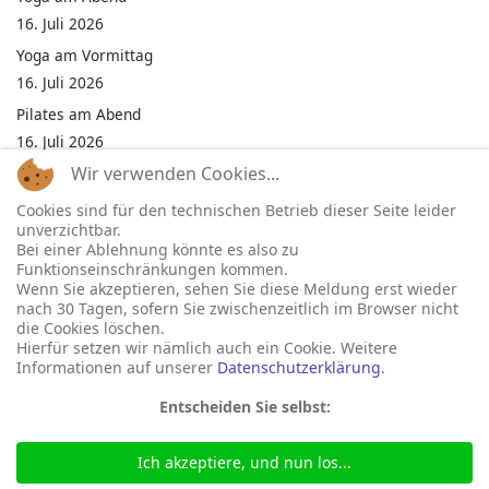
16. Juli 2026
Yoga am Vormittag
16. Juli 2026
Pilates am Abend
16. Juli 2026
Wir verwenden Cookies...
Jumping Fitness Intervall
16. Juli 2026
Cookies sind für den technischen Betrieb dieser Seite leider
unverzichtbar.
Jumping Fitness Erwachsene
Bei einer Ablehnung könnte es also zu
16. Juli 2026
Funktionseinschränkungen kommen.
Wenn Sie akzeptieren, sehen Sie diese Meldung erst wieder
Kinderfest in Neukirchen
nach 30 Tagen, sofern Sie zwischenzeitlich im Browser nicht
16. Juli 2026
die Cookies löschen.
Hierfür setzen wir nämlich auch ein Cookie. Weitere
Informationen auf unserer
Datenschutzerklärung
.
Entscheiden Sie selbst:
Ich akzeptiere, und nun los...
© 2026 Gemeinde Neukirchen