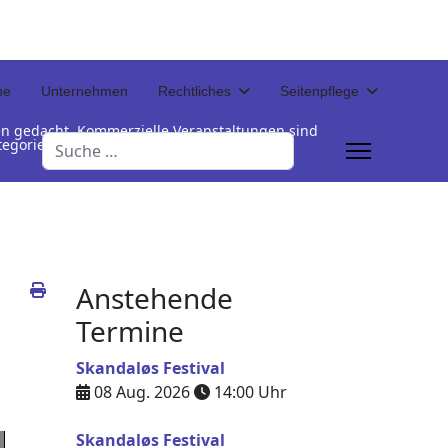
ne
Unternehmen
Rechtliches
Seitenpflege
en gedacht. Kommerzielle Veranstaltungen sind
Suchen
Kategorienamen unterhalb der Termintabelle
Anstehende
Termine
Skandaløs Festival
08 Aug. 2026
14:00
Uhr
Skandaløs Festival