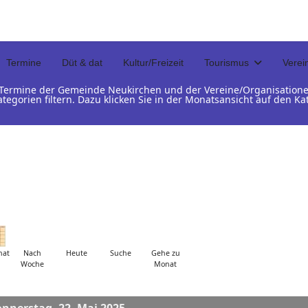
Termine
Düt & dat
Kultur/Freizeit
Tourismus
Verei
d Termine der Gemeinde Neukirchen und der Vereine/Organisation
ategorien filtern. Dazu klicken Sie in der Monatsansicht auf den 
nat
Nach
Heute
Suche
Gehe zu
Woche
Monat