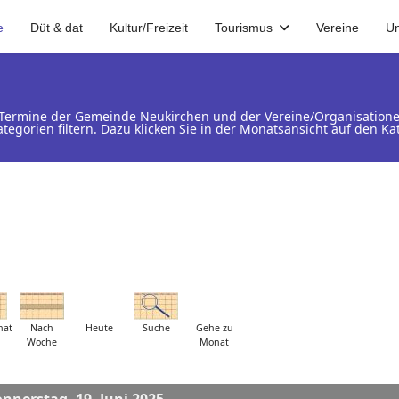
e
Düt & dat
Kultur/Freizeit
Tourismus
Vereine
U
d Termine der Gemeinde Neukirchen und der Vereine/Organisation
ategorien filtern. Dazu klicken Sie in der Monatsansicht auf den 
nat
Nach
Heute
Suche
Gehe zu
Woche
Monat