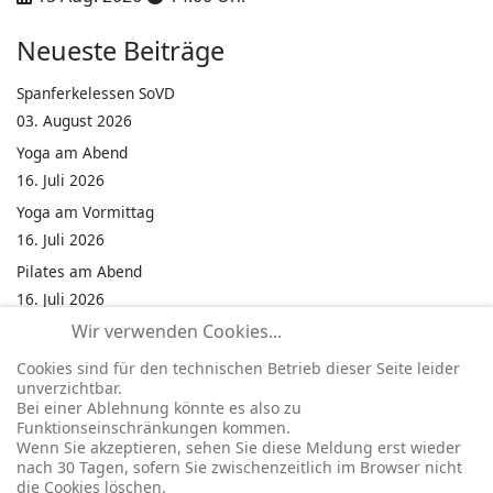
Neueste Beiträge
Spanferkelessen SoVD
03. August 2026
Yoga am Abend
16. Juli 2026
Yoga am Vormittag
16. Juli 2026
Pilates am Abend
16. Juli 2026
Wir verwenden Cookies...
Jumping Fitness Intervall
16. Juli 2026
Cookies sind für den technischen Betrieb dieser Seite leider
unverzichtbar.
Jumping Fitness Erwachsene
Bei einer Ablehnung könnte es also zu
16. Juli 2026
Funktionseinschränkungen kommen.
Wenn Sie akzeptieren, sehen Sie diese Meldung erst wieder
Kinderfest in Neukirchen
nach 30 Tagen, sofern Sie zwischenzeitlich im Browser nicht
16. Juli 2026
die Cookies löschen.