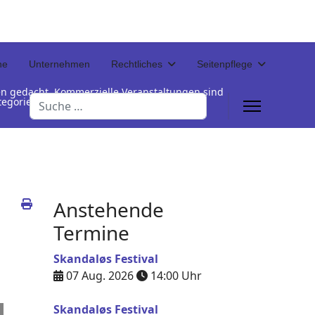
ne
Unternehmen
Rechtliches
Seitenpflege
en gedacht. Kommerzielle Veranstaltungen sind
Suchen
Kategorienamen unterhalb der Termintabelle
Anstehende
Termine
Skandaløs Festival
07 Aug. 2026
14:00
Uhr
Skandaløs Festival