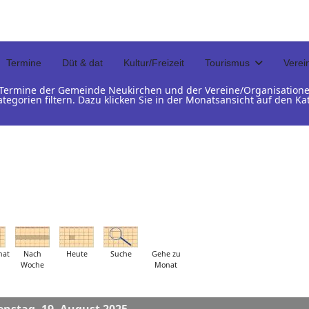
Termine
Düt & dat
Kultur/Freizeit
Tourismus
Verei
d Termine der Gemeinde Neukirchen und der Vereine/Organisation
ategorien filtern. Dazu klicken Sie in der Monatsansicht auf den 
nat
Nach
Heute
Suche
Gehe zu
Woche
Monat