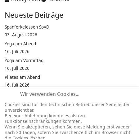
Neueste Beiträge
Spanferkelessen SoVD
03. August 2026
Yoga am Abend
16. Juli 2026
Yoga am Vormittag
16. Juli 2026
Pilates am Abend
16. Juli 2026
Wir verwenden Cookies...
Jumping Fitness Intervall
16. Juli 2026
Cookies sind für den technischen Betrieb dieser Seite leider
unverzichtbar.
Jumping Fitness Erwachsene
Bei einer Ablehnung könnte es also zu
16. Juli 2026
Funktionseinschränkungen kommen.
Wenn Sie akzeptieren, sehen Sie diese Meldung erst wieder
Kinderfest in Neukirchen
nach 30 Tagen, sofern Sie zwischenzeitlich im Browser nicht
16. Juli 2026
die Cookies löschen.