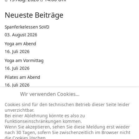
Neueste Beiträge
Spanferkelessen SoVD
03. August 2026
Yoga am Abend
16. Juli 2026
Yoga am Vormittag
16. Juli 2026
Pilates am Abend
16. Juli 2026
Wir verwenden Cookies...
Jumping Fitness Intervall
16. Juli 2026
Cookies sind für den technischen Betrieb dieser Seite leider
unverzichtbar.
Jumping Fitness Erwachsene
Bei einer Ablehnung könnte es also zu
16. Juli 2026
Funktionseinschränkungen kommen.
Wenn Sie akzeptieren, sehen Sie diese Meldung erst wieder
Kinderfest in Neukirchen
nach 30 Tagen, sofern Sie zwischenzeitlich im Browser nicht
16. Juli 2026
die Cookies löschen.