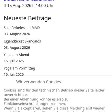
15 Aug. 2026
14:00
Uhr
Neueste Beiträge
Spanferkelessen SoVD
03. August 2026
Jugendticket Skandalös
03. August 2026
Yoga am Abend
16. Juli 2026
Yoga am Vormittag
16. Juli 2026
Wir verwenden Cookies...
Pilates am Abend
16. Juli 2026
Cookies sind für den technischen Betrieb dieser Seite leider
unverzichtbar.
Jumping Fitness Intervall
Bei einer Ablehnung könnte es also zu
16. Juli 2026
Funktionseinschränkungen kommen.
Wenn Sie akzeptieren, sehen Sie diese Meldung erst wieder
Jumping Fitness Erwachsene