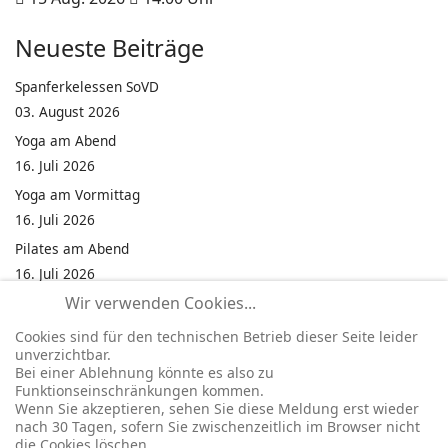
Neueste Beiträge
Spanferkelessen SoVD
03. August 2026
Yoga am Abend
16. Juli 2026
Yoga am Vormittag
16. Juli 2026
Pilates am Abend
16. Juli 2026
Wir verwenden Cookies...
Jumping Fitness Intervall
16. Juli 2026
Cookies sind für den technischen Betrieb dieser Seite leider
unverzichtbar.
Jumping Fitness Erwachsene
Bei einer Ablehnung könnte es also zu
16. Juli 2026
Funktionseinschränkungen kommen.
Wenn Sie akzeptieren, sehen Sie diese Meldung erst wieder
Kinderfest in Neukirchen
nach 30 Tagen, sofern Sie zwischenzeitlich im Browser nicht
16. Juli 2026
die Cookies löschen.