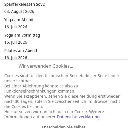
Spanferkelessen SoVD
03. August 2026
Yoga am Abend
16. Juli 2026
Yoga am Vormittag
16. Juli 2026
Pilates am Abend
16. Juli 2026
Wir verwenden Cookies...
Jumping Fitness Intervall
16. Juli 2026
Cookies sind für den technischen Betrieb dieser Seite leider
unverzichtbar.
Jumping Fitness Erwachsene
Bei einer Ablehnung könnte es also zu
16. Juli 2026
Funktionseinschränkungen kommen.
Wenn Sie akzeptieren, sehen Sie diese Meldung erst wieder
Kinderfest in Neukirchen
nach 30 Tagen, sofern Sie zwischenzeitlich im Browser nicht
16. Juli 2026
die Cookies löschen.
Hierfür setzen wir nämlich auch ein Cookie. Weitere
Informationen auf unserer
Datenschutzerklärung
.
Entscheiden Sie selbst: