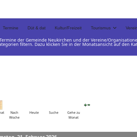
Termine
Düt & dat
Kultur/Freizeit
Tourismus
Verei
d Termine der Gemeinde Neukirchen und der Vereine/Organisation
ategorien filtern. Dazu klicken Sie in der Monatsansicht auf den 
nat
Nach
Heute
Suche
Gehe zu
Woche
Monat