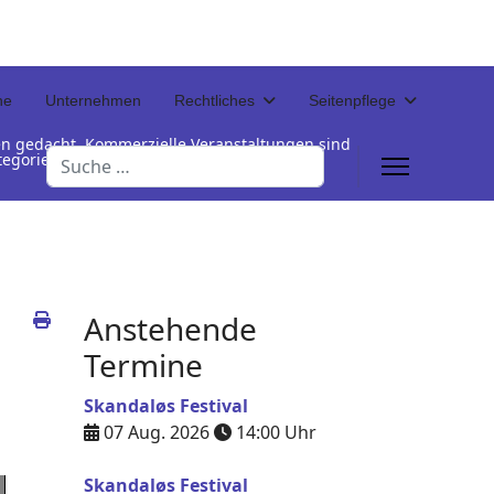
ne
Unternehmen
Rechtliches
Seitenpflege
en gedacht. Kommerzielle Veranstaltungen sind
Suchen
Kategorienamen unterhalb der Termintabelle
Anstehende
Termine
Skandaløs Festival
07 Aug. 2026
14:00
Uhr
Skandaløs Festival