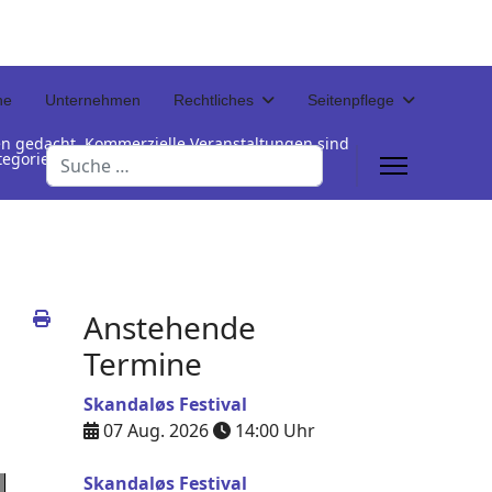
ne
Unternehmen
Rechtliches
Seitenpflege
en gedacht. Kommerzielle Veranstaltungen sind
Suchen
Kategorienamen unterhalb der Termintabelle
Anstehende
Termine
Skandaløs Festival
07 Aug. 2026
14:00
Uhr
Skandaløs Festival