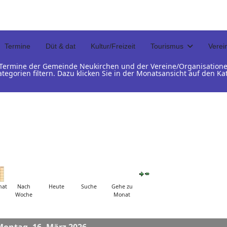
Termine
Düt & dat
Kultur/Freizeit
Tourismus
Verei
d Termine der Gemeinde Neukirchen und der Vereine/Organisation
ategorien filtern. Dazu klicken Sie in der Monatsansicht auf den 
nat
Nach
Heute
Suche
Gehe zu
Woche
Monat