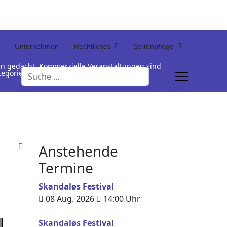
Unternehmen
Rechtliches
Seitenpflege
en gedacht. Kommerzielle Veranstaltungen sind
Suchen
Kategorienamen unterhalb der Termintabelle
Anstehende
Termine
Skandaløs Festival
08 Aug. 2026
14:00
Uhr
Skandaløs Festival