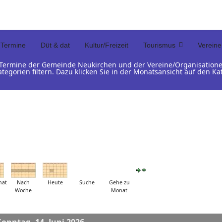
Termine
Düt & dat
Kultur/Freizeit
Tourismus
Vereine
d Termine der Gemeinde Neukirchen und der Vereine/Organisation
ategorien filtern. Dazu klicken Sie in der Monatsansicht auf den 
nat
Nach
Heute
Suche
Gehe zu
Woche
Monat