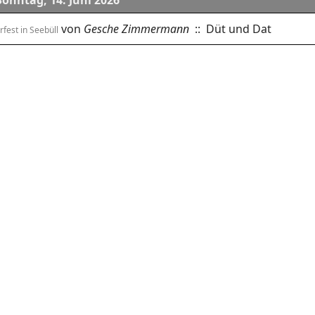
Sonntag, 14. Juni 2026
von
Gesche Zimmermann
:: Düt und Dat
rfest in Seebüll