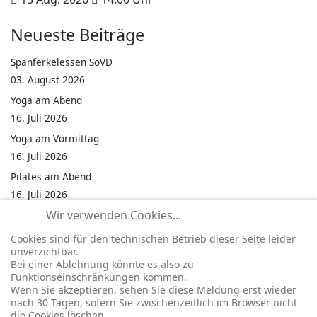
Neueste Beiträge
Spanferkelessen SoVD
03. August 2026
Yoga am Abend
16. Juli 2026
Yoga am Vormittag
16. Juli 2026
Pilates am Abend
16. Juli 2026
Wir verwenden Cookies...
Jumping Fitness Intervall
16. Juli 2026
Cookies sind für den technischen Betrieb dieser Seite leider
unverzichtbar.
Jumping Fitness Erwachsene
Bei einer Ablehnung könnte es also zu
16. Juli 2026
Funktionseinschränkungen kommen.
Wenn Sie akzeptieren, sehen Sie diese Meldung erst wieder
Kinderfest in Neukirchen
nach 30 Tagen, sofern Sie zwischenzeitlich im Browser nicht
16. Juli 2026
die Cookies löschen.