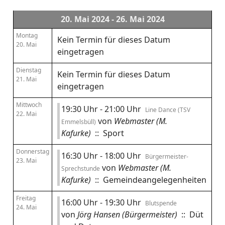
20. Mai 2024 - 26. Mai 2024
Montag
Kein Termin für dieses Datum
20. Mai
eingetragen
Dienstag
Kein Termin für dieses Datum
21. Mai
eingetragen
Mittwoch
19:30 Uhr - 21:00 Uhr
Line Dance (TSV
22. Mai
von
Webmaster (M.
Emmelsbüll)
Kafurke)
:: Sport
Donnerstag
16:30 Uhr - 18:00 Uhr
Bürgermeister-
23. Mai
von
Webmaster (M.
Sprechstunde
Kafurke)
:: Gemeindeangelegenheiten
Freitag
16:00 Uhr - 19:30 Uhr
Blutspende
24. Mai
von
Jörg Hansen (Bürgermeister)
:: Düt