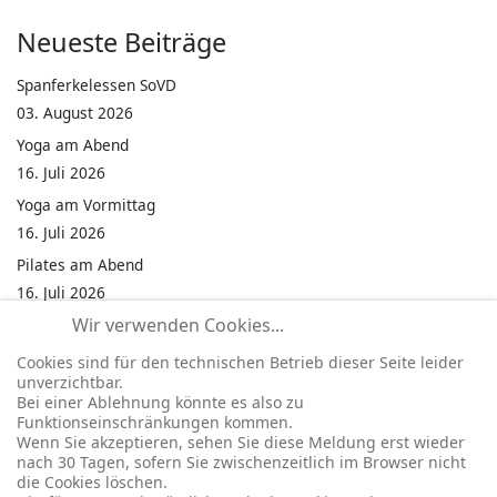
Neueste Beiträge
Spanferkelessen SoVD
03. August 2026
Yoga am Abend
16. Juli 2026
Yoga am Vormittag
16. Juli 2026
Pilates am Abend
16. Juli 2026
Wir verwenden Cookies...
Jumping Fitness Intervall
16. Juli 2026
Cookies sind für den technischen Betrieb dieser Seite leider
unverzichtbar.
Jumping Fitness Erwachsene
Bei einer Ablehnung könnte es also zu
16. Juli 2026
Funktionseinschränkungen kommen.
Wenn Sie akzeptieren, sehen Sie diese Meldung erst wieder
Kinderfest in Neukirchen
nach 30 Tagen, sofern Sie zwischenzeitlich im Browser nicht
16. Juli 2026
die Cookies löschen.