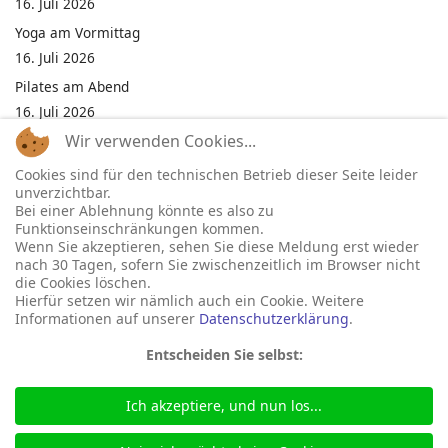
16. Juli 2026
Yoga am Vormittag
16. Juli 2026
Pilates am Abend
16. Juli 2026
Wir verwenden Cookies...
Jumping Fitness Intervall
16. Juli 2026
Cookies sind für den technischen Betrieb dieser Seite leider
unverzichtbar.
Jumping Fitness Erwachsene
Bei einer Ablehnung könnte es also zu
16. Juli 2026
Funktionseinschränkungen kommen.
Wenn Sie akzeptieren, sehen Sie diese Meldung erst wieder
Kinderfest in Neukirchen
nach 30 Tagen, sofern Sie zwischenzeitlich im Browser nicht
16. Juli 2026
die Cookies löschen.
Hierfür setzen wir nämlich auch ein Cookie. Weitere
Informationen auf unserer
Datenschutzerklärung
.
Entscheiden Sie selbst:
Ich akzeptiere, und nun los...
© 2026 Gemeinde Neukirchen