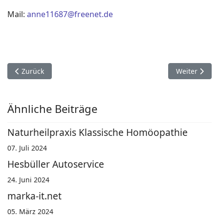
Mail:
anne11687@freenet.de
Vorheriger Beitrag: Bestattungsinstitut Artur Christiansen
Nächster Bei
Zurück
Weiter
Ähnliche Beiträge
Naturheilpraxis Klassische Homöopathie
07. Juli 2024
Hesbüller Autoservice
24. Juni 2024
marka-it.net
05. März 2024