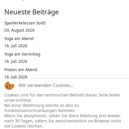
Neueste Beiträge
Spanferkelessen SoVD
03. August 2026
Yoga am Abend
16. Juli 2026
Yoga am Vormittag
16. Juli 2026
Pilates am Abend
16. Juli 2026
Wir verwenden Cookies...
Jumping Fitness Intervall
16. Juli 2026
Cookies sind für den technischen Betrieb dieser Seite leider
unverzichtbar.
Jumping Fitness Erwachsene
Bei einer Ablehnung könnte es also zu
16. Juli 2026
Funktionseinschränkungen kommen.
Wenn Sie akzeptieren, sehen Sie diese Meldung erst wieder
Kinderfest in Neukirchen
nach 30 Tagen, sofern Sie zwischenzeitlich im Browser nicht
16. Juli 2026
die Cookies löschen.