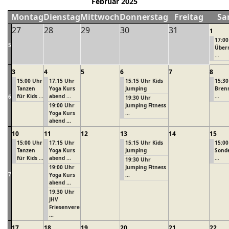
Februar 2025
Montag
Dienstag
Mittwoch
Donnerstag
Freitag
Sa
27
28
29
30
31
1
17:00
5
Über
...
3
4
5
6
7
8
15:00 Uhr
17:15 Uhr
15:15 Uhr Kids
15:30
Tanzen
Yoga Kurs
Jumping
Brenn
für Kids ...
abend ...
...
6
19:30 Uhr
19:00 Uhr
Jumping Fitness
Yoga Kurs
...
abend ...
10
11
12
13
14
15
15:00 Uhr
17:15 Uhr
15:15 Uhr Kids
15:00
Tanzen
Yoga Kurs
Jumping
Sond
für Kids ...
abend ...
...
19:30 Uhr
19:00 Uhr
Jumping Fitness
7
Yoga Kurs
...
abend ...
19:30 Uhr
JHV
Friesenvere
...
17
18
19
20
21
22