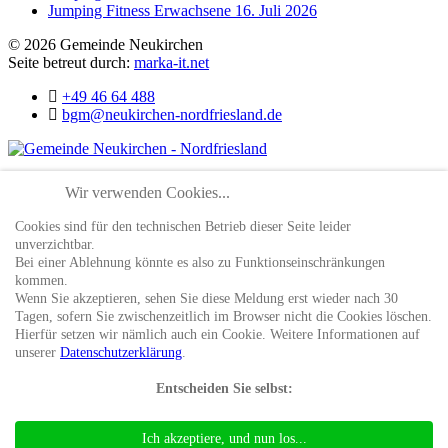
Jumping Fitness Erwachsene
16. Juli 2026
© 2026 Gemeinde Neukirchen
Seite betreut durch:
marka-it.net
+49 46 64 488
bgm@neukirchen-nordfriesland.de
">
Startseite
Wir verwenden Cookies...
Gemeinde
Gemeindevertretung
Cookies sind für den technischen Betrieb dieser Seite leider
Bekanntmachungen
unverzichtbar.
Freiwillige Feuerwehr
Bei einer Ablehnung könnte es also zu Funktionseinschränkungen
Termine
kommen.
Düt & dat
Wenn Sie akzeptieren, sehen Sie diese Meldung erst wieder nach 30
Kultur/Freizeit
Tagen, sofern Sie zwischenzeitlich im Browser nicht die Cookies löschen.
Tourismus
Hierfür setzen wir nämlich auch ein Cookie. Weitere Informationen auf
Gastgeber
unserer
Datenschutzerklärung
.
Gastronomie
Vereine
Entscheiden Sie selbst:
Unternehmen
Rechtliches
Impressum
Ich akzeptiere, und nun los...