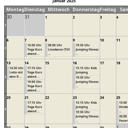
Januar 2025
Montag
Dienstag
Mittwoch
Donnerstag
Freitag
Sa
30
31
1
2
3
4
1
6
7
8
9
10
11
16:00 Uhr
08:00 Uhr
19:30 Uhr
2
Yoga Kurs
Linedance (TSV
Jumping Fitness
abend ...
...
...
13
14
15
16
17
18
14:30 Uhr
17:15 Uhr
15:15 Uhr Kids
Lotto mit
Yoga Kurs
Jumping
dem D ...
abend ...
3
19:30 Uhr
19:00 Uhr
Jumping Fitness
Yoga Kurs
...
abend ...
20
21
22
23
24
25
17:15 Uhr
15:15 Uhr Kids
15:00
Yoga Kurs
Jumping
Kinde
4
abend ...
...
19:30 Uhr
Jumping Fitness
20:00
...
Feuer
1
27
28
29
30
31