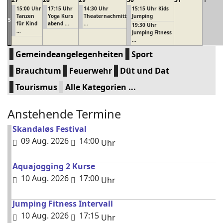
15:00 Uhr
17:15 Uhr
14:30 Uhr
15:15 Uhr Kids
Tanzen
Yoga Kurs
Theaternachmitt
Jumping
5
für Kind
abend ...
...
19:30 Uhr
...
Jumping Fitness
...
Gemeindeangelegenheiten
Sport
Brauchtum
Feuerwehr
Düt und Dat
Tourismus
Alle Kategorien ...
Anstehende Termine
Skandaløs Festival
09 Aug. 2026
14:00
Uhr
Aquajogging 2 Kurse
10 Aug. 2026
17:00
Uhr
Jumping Fitness Intervall
10 Aug. 2026
17:15
Uhr