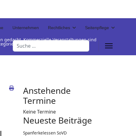
ne
Unternehmen
Rechtliches
Seitenpflege
en gedacht. Kommerzielle Veranstaltungen sind
Suchen
Kategorienamen unterhalb der Termintabelle
Anstehende
Termine
Keine Termine
Neueste Beiträge
Spanferkelessen SoVD