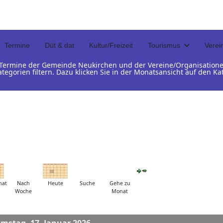
Termine
Düt & dat
Kultur/Freizeit
Tourismus
Verei
d Termine der Gemeinde Neukirchen und der Vereine/Organisation
ategorien filtern. Dazu klicken Sie in der Monatsansicht auf den 
nat
Nach
Heute
Suche
Gehe zu
Woche
Monat