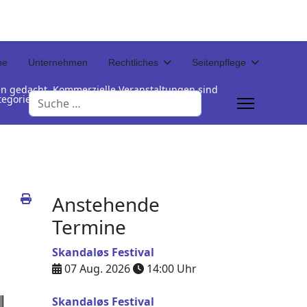
ne
Unternehmen
Rechtliches
Seitenpflege
en gedacht. Kommerzielle Veranstaltungen sind
Suchen
Kategorienamen unterhalb der Termintabelle
Anstehende
Termine
Skandaløs Festival
07 Aug. 2026
14:00
Uhr
Skandaløs Festival