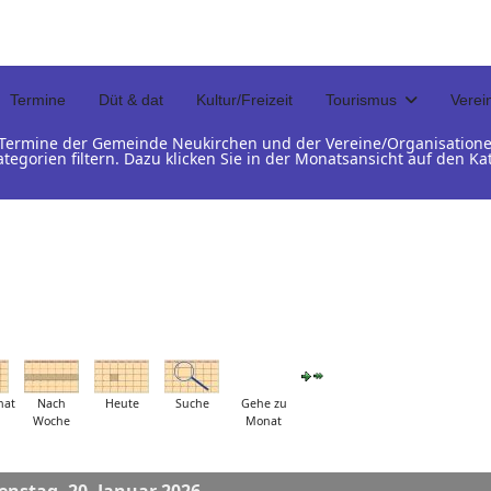
Termine
Düt & dat
Kultur/Freizeit
Tourismus
Verei
d Termine der Gemeinde Neukirchen und der Vereine/Organisation
ategorien filtern. Dazu klicken Sie in der Monatsansicht auf den 
nat
Nach
Heute
Suche
Gehe zu
Woche
Monat