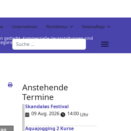
ne
Unternehmen
Rechtliches
Seitenpflege
en gedacht. Kommerzielle Veranstaltungen sind
Suchen
Kategorienamen unterhalb der Termintabelle
Anstehende
Termine
Skandaløs Festival
09 Aug. 2026
14:00
Uhr
Aquajogging 2 Kurse
tag