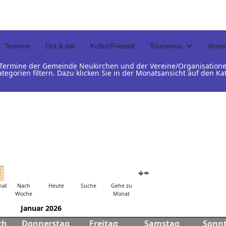
Termine
Düt & dat
Kultur/Freizeit
Tourismus
Verei
d Termine der Gemeinde Neukirchen und der Vereine/Organisation
ategorien filtern. Dazu klicken Sie in der Monatsansicht auf den 
nat
Nach
Heute
Suche
Gehe zu
Woche
Monat
Januar 2026
ch
Donnerstag
Freitag
Samstag
Sonn