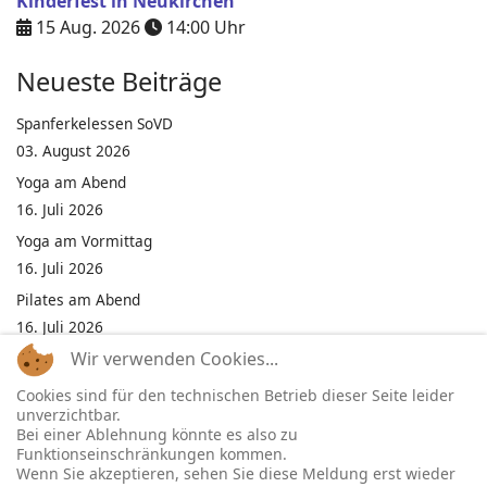
Kinderfest in Neukirchen
15 Aug. 2026
14:00
Uhr
Neueste Beiträge
Spanferkelessen SoVD
03. August 2026
Yoga am Abend
16. Juli 2026
Yoga am Vormittag
16. Juli 2026
Pilates am Abend
16. Juli 2026
Wir verwenden Cookies...
Jumping Fitness Intervall
16. Juli 2026
Cookies sind für den technischen Betrieb dieser Seite leider
unverzichtbar.
Jumping Fitness Erwachsene
Bei einer Ablehnung könnte es also zu
16. Juli 2026
Funktionseinschränkungen kommen.
Wenn Sie akzeptieren, sehen Sie diese Meldung erst wieder
Kinderfest in Neukirchen