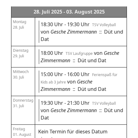
28. Juli 2025 - 03. August 2025
Montag
18:30 Uhr - 19:30 Uhr
TSV Volleyball
28. Juli
von
Gesche Zimmermann
:: Düt und
Dat
Dienstag
18:00 Uhr
von
Gesche
TSV Laufgruppe
29. Juli
Zimmermann
:: Düt und Dat
Mittwoch
15:00 Uhr - 16:00 Uhr
Ferienspaß für
30. Juli
von
Gesche
Kids ab 3 Jahre
Zimmermann
:: Düt und Dat
Donnerstag
19:30 Uhr - 21:30 Uhr
TSV Volleyball
31. Juli
von
Gesche Zimmermann
:: Düt und
Dat
Freitag
Kein Termin für dieses Datum
01. August