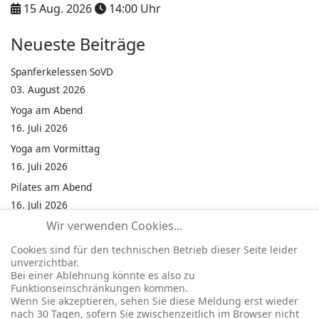
15 Aug. 2026
14:00
Uhr
Neueste Beiträge
Spanferkelessen SoVD
03. August 2026
Yoga am Abend
16. Juli 2026
Yoga am Vormittag
16. Juli 2026
Pilates am Abend
16. Juli 2026
Wir verwenden Cookies...
Jumping Fitness Intervall
16. Juli 2026
Cookies sind für den technischen Betrieb dieser Seite leider
unverzichtbar.
Jumping Fitness Erwachsene
Bei einer Ablehnung könnte es also zu
16. Juli 2026
Funktionseinschränkungen kommen.
Wenn Sie akzeptieren, sehen Sie diese Meldung erst wieder
Kinderfest in Neukirchen
nach 30 Tagen, sofern Sie zwischenzeitlich im Browser nicht