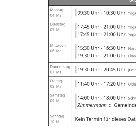
04
Montag
09:30 Uhr - 10:30 Uhr
Yoga
04. Mai
Dienstag
17:45 Uhr - 21:00 Uhr
Yog
05. Mai
17:45 Uhr - 21:00 Uhr
Yoga
Mittwoch
15:30 Uhr - 16:30 Uhr
Nord
06. Mai
19:30 Uhr - 21:00 Uhr
Line
Donnerstag
19:30 Uhr - 20:45 Uhr
Jump
07. Mai
Freitag
11:40 Uhr - 17:20 Uhr
Oldt
08. Mai
Samstag
14:00 Uhr - 18:00 Uhr
Sch
09. Mai
Zimmermann
:: Gemeinde
Sonntag
Kein Termin für dieses Da
10. Mai