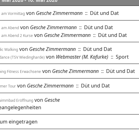
. Mai 2026 - 10. Mai 2026
von
Gesche Zimmermann
:: Düt und Dat
 am Vormittag
von
Gesche Zimmermann
:: Düt und Dat
a am Abend
von
Gesche Zimmermann
:: Düt und Dat
 am Abend 2 Kurse
von
Gesche Zimmermann
:: Düt und Dat
ic Walking
von
Webmaster (M. Kafurke)
:: Sport
dance (TSV Wiedingharde)
von
Gesche Zimmermann
:: Düt und Dat
ing Fitness Erwachsene
von
Gesche Zimmermann
:: Düt und Dat
imer Tour
von
Gesche
wimmbad Eröffnung
angelegenheiten
tum eingetragen