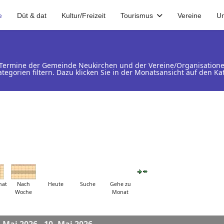
e
Düt & dat
Kultur/Freizeit
Tourismus
Vereine
U
d Termine der Gemeinde Neukirchen und der Vereine/Organisation
ategorien filtern. Dazu klicken Sie in der Monatsansicht auf den 
nat
Nach
Heute
Suche
Gehe zu
Woche
Monat