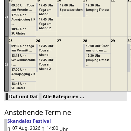
18
19
20
21
22
2
09:30 Uhr Yoga
17:45 Uhr
19:00 Uhr
19:30 Uhr
am Vormitt ...
Yoga am
Sportabzeichen
Jumping Fitness
Abend
...
...
17:00 Uhr
21
Aquajogging 2 K
17:45 Uhr
...
Yoga am
Abend 2 ...
18:45 Uhr
SUPilates
25
26
27
28
29
3
09:30 Uhr Yoga
17:45 Uhr
19:00 Uhr Über
am Vormitt ...
Yoga am
uns und un ...
Abend
13:15 Uhr
19:30 Uhr
Schwimmschule
17:45 Uhr
Jumping Fitness
i ...
Yoga am
...
22
Abend 2 ...
17:00 Uhr
Aquajogging 2 K
...
18:45 Uhr
SUPilates
Düt und Dat
Alle Kategorien ...
Anstehende Termine
Skandaløs Festival
07 Aug. 2026
14:00
Uhr