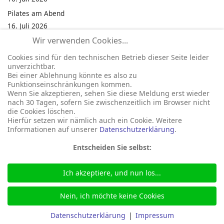
Pilates am Abend
16. Juli 2026
Wir verwenden Cookies...
Jumping Fitness Intervall
16. Juli 2026
Cookies sind für den technischen Betrieb dieser Seite leider
unverzichtbar.
Jumping Fitness Erwachsene
Bei einer Ablehnung könnte es also zu
16. Juli 2026
Funktionseinschränkungen kommen.
Wenn Sie akzeptieren, sehen Sie diese Meldung erst wieder
Kinderfest in Neukirchen
nach 30 Tagen, sofern Sie zwischenzeitlich im Browser nicht
16. Juli 2026
die Cookies löschen.
Hierfür setzen wir nämlich auch ein Cookie. Weitere
Informationen auf unserer
Datenschutzerklärung
.
Entscheiden Sie selbst:
Ich akzeptiere, und nun los...
© 2026 Gemeinde Neukirchen
Seite betreut durch:
marka-it.net
Nein, ich möchte keine Cookies
+49 46 64 488
bgm@neukirchen-nordfriesland.de
Datenschutzerklärung
|
Impressum