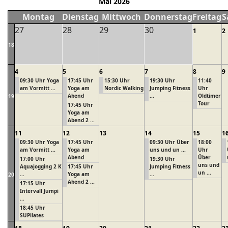
Mai 2026
Montag
Dienstag
Mittwoch
Donnerstag
Freitag
S
27
28
29
30
1
2
18
4
5
6
7
8
9
09:30 Uhr Yoga
17:45 Uhr
15:30 Uhr
19:30 Uhr
11:40
am Vormitt ...
Yoga am
Nordic Walking
Jumping Fitness
Uhr
Abend
...
Oldtimer
19
Tour
17:45 Uhr
Yoga am
Abend 2 ...
11
12
13
14
15
1
09:30 Uhr Yoga
17:45 Uhr
09:30 Uhr Über
18:00
am Vormitt ...
Yoga am
uns und un ...
Uhr
Abend
Über
17:00 Uhr
19:30 Uhr
uns und
Aquajogging 2 K
17:45 Uhr
Jumping Fitness
un ...
...
Yoga am
...
20
Abend 2 ...
17:15 Uhr
Intervall Jumpi
...
18:45 Uhr
SUPilates